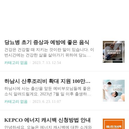
당뇨병 초기 증상과 예방에 좋은 음식
건강은 건강할 때 지키는 것이란 말이 있습니다. 이
번시간에는 건강한 삶을 살아가기 위하여 당뇨병
의 증상이 어떤 것들이 있는지 알아보고, 당뇨병 예
카테고리 없음
2023. 7. 13. 12:54
방에 좋은 음식과 식습관에 대해서도 알아보겠습
니다. 1. 당뇨병이란? 당뇨병은 인슐리의 분비량의
부족 또는 정상적인 기능이 이루어지지 않는 대사
하남시 산후조리비 확대 지원 100만원 신청하기
질환입니다. 당뇨는 여러 합병증을 동반하는 위험
이 큰 질병으로 당뇨로 생긴 합병증이 더 무서운 병
하남시에 사는 출산을 앞둔 예비부모님들께 좋은
으로 알려져 있습니다. 인슐린이 기능을 제대로 하
소식 알려드릴게요. 2023년 7월 일 이후 출생하는
지 못하면 혈중 포도당의 농도가 높아지는데요. 고
아기들부터 산후조리비를 확대 지원 한다고 합니
카테고리 없음
2023. 6. 23. 11:07
혈당으로 인하여 여러 가지 증상 및 징후를 보이고
다. 기존 50만원에서 추가 50만 원으로 총 100만 원
소변에서 포도당을 배출하게 됩니다. 혈당이 180m
을 지원한다고 하니 예비부모님들은 아래 내용 확
g/dL 정도가 되면 소변에서 당이 배출되는데 이정
인하시고 꼭! 신청하시기 바랍니다. 신청방법 온라
KEPCO 에너지 캐시백 신청방법 안내
도는 특별한 자각증상이 나타나지 않습니다. 그러
인과 오프라인 신청이 가능하며, 오프라인으로는
나 혈당이 200~250mg/dL이..
관할 동 행정복지센터로 방문하여 신청합니다. 온
안녕하세요. 오늘은 에너지 캐시백에 대한 소개와