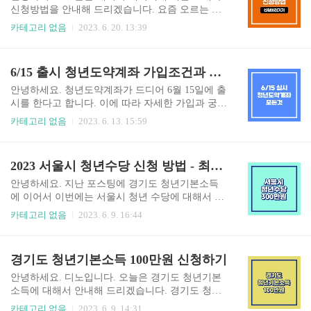
라인으로 신청시 정부 24 행복출산 원스톱서비스
신청방법을 안내해 드리겠습니다. 요즘 오르는 물
로 신청 지원대상 아빠 또는 엄마가 신청일 기준 현
가뿐 아니라 지속적으로 오르고 있는 전기세 때문
카테고리 없음
2023. 6. 20. 13:39
재 하남시에 주민등록을 두고 있으며, 하남시에 출
에도 걱정이 많으시죠? 특히 올여름은 더 덥고, 비
생등록을 한 출산가정 지원금액 2023년 7월 1일 이
도 많이 올 거라는데요. 덥고 습한 날씨에 에어컨을
후 출생아부터 적용 시행되며, 출생아 1인당 총 100
가동하지 않을 수가 없는데, 전기세 때문에 에어컨
6/15 출시 청년도약계좌 가입조건과 Q&A
만 원을 지원합니다. 기존 지역화폐로 50만원 지급
을 한번 틀 때마다 고민하게 되는 요즘입니다. 에너
에 추가로 현금 50..
지 캐시백 신청은 전혀 어렵지 않으니 잠시간 시간
안녕하세요. 청년도약계좌가 드디어 6월 15일에 출
내셔서 글 읽어주시고, 신청하셔서 캐시백 받으시
시를 한다고 합니다. 이에 따라 자세한 가입과 궁금
기 바랍니다. 에너지 캐시백이란? 전기 사용량을
한 Q&A를 안내해 드리겠습니다. 19세~ 34세 청년
카테고리 없음
2023. 6. 13. 15:59
줄이면 그만큼 캐시백으로 돌려드리는 전국민 에
들은 관심 있게 읽어 주시기 바랍니다. 청년도약계
너지 절감 프로그램입니다. 이는 사업소득, 가구원
좌 가입대상과 요건 ① 개인소득과 가구소득요건
수 등 제한 사항이 있는것이 아니고, 전 국민 누구
을 모두 충족하는 쳥년을 대상으로 가입이 가능합
2023 서울시 청년수당 신청 방법 - 최대 300만원
나 참여할 수가 있습니다. 다만, 에너지 캐시백을
니다. 청년나이는 계좌 개설일 기준으로 만 19세~3
신청한 사람을 대상으로 실시하고 ..
4세로 병역이행기간 (최대 6년)은 연령 계산 시 미
안녕하세요. 지난 포스팅에 경기도 청년기본소득
산입합니다. ② 다만, 이중에서 직전 3개년도 중에
에 이어서 이번에는 서울시 청년 수당에 대해서 안
서 1회 이상 금융소득종합과세 대상자인 경우에는
내해 드리겠습니다. 서울시 청년수당이란? 서울시
카테고리 없음
2023. 6. 9. 16:44
가입이 제한됩니다. (이자소득, 배당소득의 합 등
청년 수당은 서울시에 거주 중인 만 19세~34세의
금융소득이 2,000만 원을 초과하는 경우) ③ 저소
미취업 중이거나 단기 근로 청년들에게 활동지원
득 청년을 보다 두텁게 지원하기 위한 복지상품 가
금을 지급해 주는 사업으로 경제상담과 마음상담,
경기도 청년기본소득 100만원 신청하기
입자, 중쇠업 재직 청년을 위한 고용지원 상품의 가
취업역량강화 교육까지 다양하게 청년들의 니즈에
입자는 동시가입..
맞는 프로그램을 연계하여 지원하는 사업입니다.
안녕하세요. 디노입니다. 오늘은 경기도 청년기본
이번 서울시 청년수당은 월 50만원으로 최대 6개월
소득에 대해서 안내해 드리겠습니다. 경기도 청년
을 지원받을 수있습니다. 그말인즉슨 최대 300만원
기본소득은 경기도 청년들의 사회적 기본권 실현
카테고리 없음
2023. 6. 9. 14:31