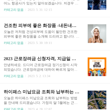
질이 덜 배출하며, 에너지 효율이 높은 보일러입니
어느 항공사가 있는지 알아보겠습니다. 저경우 코
다. 좋긴 한데... 꼭! 친환경 보일러를 써야 할까? 생
로나19 이전에는 매년 한두 번씩 해외여행을 다녀
카테고리 없음
2023. 5. 31. 12:15
각하시죠? 새로 교체하신 지 얼마 되지 않았다면
왔는데요. 코로나19로 인하여 저에게도 많은 변화
어쩔 수 없겠지만, 연식이 되어 노후된 보일러를 보
가 있었습니다. 여행의 시작은 공항에서부터인데
유하고 계시다면 친환경 보일러로 교체하셔서 지
공항을 가보지 못한 게 3년째네요. 올해 연말쯤에
건조한 피부에 좋은 화장품 -내돈내산 추천템
구를 보호하고, 난방비도 절약해 보세요. 오염물질
는 저도 해외여행을 떠나 볼까 생각중인데요. 모두
이 더 배출되는 만큼 지구도 덜 힘들..
가 더 안전하게 행복한 여행을 하기를 바라면서 각
오늘은 저처럼 건성피부에 도움이 될만한 건조한
터미널별 입점되어 있는 항공사들이 어떤 것이 있
피부에 좋은 화장품을 소개해 드리려고 합니다. 소
는지, 코로나19 기간 동안에 혹시나 변한 것은 없는
개해 드릴 화장품은 모두 제가 직접 구매해서 꾸준
카테고리 없음
2023. 5. 30. 19:11
지 알아보겠습니다. 국제적인 규모의 인천국제공
히 사용하고 있는 내돈내산 추천 아이템이에요. 건
항 인천국제공항은 위치는 인천에 있으나 해외에
조한 피부에 도움이 되기를 바라는 마음에 알려드
서는 Seoul-Incheon International Airport(서울인천국
립니다. 어디까지나 개인적인 견해이니 참고하시
2023 근로장려금 신청자격, 지급일 최대 330만원 지원
제공항)이라고 불리고 있습니다. 기존에 서울의 국
기 바랍니다. 저는 온몸이 극건성 피부입니다. 특히
제공항은 김포..
겨울철과 환절기에는 세안 후 얼굴 땅김은 기본, 온
안녕하세요. 드디어 근로장려금 정기신청이 시작
몸이 건조하다 못해 가렵기까지 해서 고생을 하는
되었습니다. 근로장려금에 대하여 빠르게 알아보
데요. 지난겨울 시즌 사용해서 그나마 건조함이 완
고 신청하실 수 있도록 정리해 드리겠습니다. 이번
카테고리 없음
2023. 5. 2. 13:34
화되었던 3가지 제품으로 가능하면 세가지 제품을
근로장려금은 개편, 10%인상 되어서 더 많은 장려
함께 사용하시기를 추천해 드립니다. 1. 건조한 피
금을 더 많은 가구에서 혜택을 받을 수 있게 되었습
부에 좋은 화장품 달바 미스트세럼 미스트 세럼의
니다. 근로장려금 신청은 국세청 홈택스에서 바로
하이패스 미납요금 조회와 납부하는 방법
경우 세안 후에 가장 먼저 뿌려주는 제품인데요. 저
할수있습니다. 바쁘신 분들은 아래 버튼을 누르시
는 세안 후에 수건으로 얼굴을 닦고 ..
면 국세청 홈택스로 바로 이동 하셔서 신청하시면
오늘은 하이패스 미납요금 조회와 납부하는 방법
됩니다. 2023 근로장려금 신청 자격 2022년 소득에
을 안내해 드리겠습니다. 가정의 달 5월에는 근로
대하여 정기와 반기에 나누어 신청을 하게 됩니다.
자의 날도 있고, 부처님 오신 날의 대체 휴일도 있
카테고리 없음
2023. 4. 28. 12:07