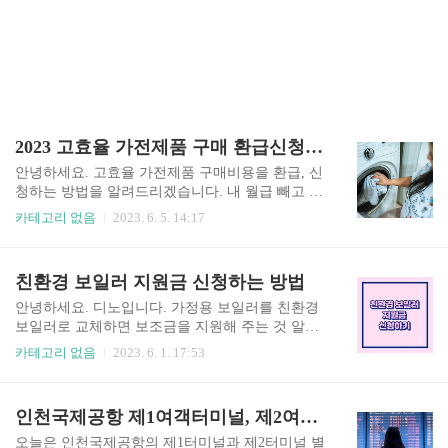
2023 고효율 가전제품 구매 환급신청방법
안녕하세요. 고효율 가전제품 구매비용을 환급, 신
청하는 방법을 알려드리겠습니다. 내 월급 빼고 모
두 오르고 있는 요즘인데요. 구매한 가전제품의 구
카테고리 없음
2023. 6. 5. 14:17
매비용을 환급받을 수 있는 정부지원사업이 있습
니다. 고효율 가전 구매비용 환급은 한전을 통해서
받으실수 있는데요. 잠시 시간내서 알아보고 신청
친환경 보일러 지원금 신청하는 방법
하시기 바랍니다. 고효율 가전제품 구매비용 환급
지원사업이란? 한전 전기요금 복지할인가구를 대
안녕하세요. 디노입니다. 가정용 보일러를 친환경
상, 에너지복지 확대를 위해 고효율 가전제품 구매
보일러로 교체하면 보조금을 지원해 주는 것 알고
시에 구매비용의 10%를 지원해 주는 사업으로 가
계셨나요? 오늘은 노화된 가정용 보일러를 친환경
카테고리 없음
2023. 6. 1. 17:53
구당 30만원 한도에서 지원해 드리고 있습니다. 20
보일러로 교체하고 보조금을 지원받는 방법을 알
21년 4월 23일 이후 구매한 제품으로 예산소진시
려드리도록 하겠습니다. 5분만 투자해서 읽어보시
까지 진행하고있는데요. (이전 구매한 제품은 지원
면 비싼 돈 주고 보일러 교체 하지 않으셔도 되요.
인천국제공항 제1여객터미널, 제2여객터미널 항공사 안내
대상이 아님) 구매처는 온/오프라인 상관없이 신청
친환경 보일러는 무엇인가요? 친환경 보일러는 일
가능합니다. 단! 반드시 에너지 소..
반 보일러에 비해서 미세먼지를 유발하는 오염물
오늘은 인천국제공항의 제1터미널과 제2터미널 별