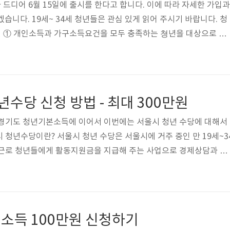
드디어 6월 15일에 출시를 한다고 합니다. 이에 따라 자세한 가입과
습니다. 19세~ 34세 청년들은 관심 있게 읽어 주시기 바랍니다. 청
 ① 개인소득과 가구소득요건을 모두 충족하는 쳥년을 대상으로 가
좌 개설일 기준으로 만 19세~34세로 병역이행기간 (최대 6년)은 
② 다만, 이중에서 직전 3개년도 중에서 1회 이상 금융소득종합과세 
니다. (이자소득, 배당소득의 합 등 금융소득이 2,000만 원을 초
을 보다 두텁게 지원하기 위한 복지상품 가입자, 중쇠업 재직 청년을 
년수당 신청 방법 - 최대 300만원
 동시가입..
 경기도 청년기본소득에 이어서 이번에는 서울시 청년 수당에 대해서
 청년수당이란? 서울시 청년 수당은 서울시에 거주 중인 만 19세~3
 근로 청년들에게 활동지원금을 지급해 주는 사업으로 경제상담과 마
까지 다양하게 청년들의 니즈에 맞는 프로그램을 연계하여 지원하는
년수당은 월 50만원으로 최대 6개월을 지원받을 수있습니다. 그말인
원받을 수있다는 이야기입니다. 청년수당 신청방법 청년몽땅정보통 청
서 신청할수있습니다. 청년수당 지원대상자 주민등록상 서울시에 거
소득 100만원 신청하기
중에서 미취업 상태인 청년 연령 : 만 1..