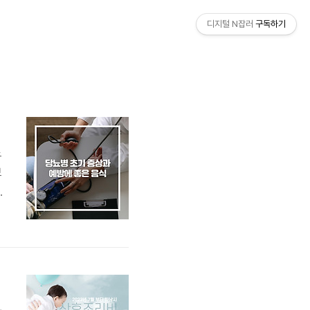
디지털 N잡러
구독하기
뇨
보
않
더
아
니