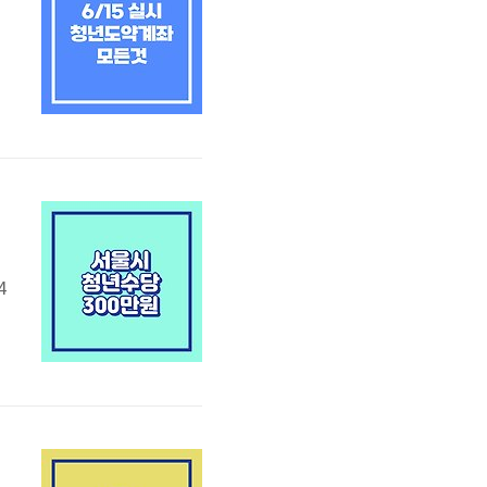
입
연
대
과
위
4
년
주