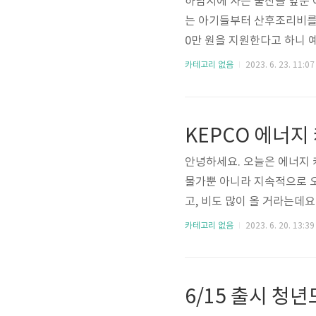
하남시에 사는 출산을 앞둔 
는 아기들부터 산후조리비를 확
0만 원을 지원한다고 하니 
방법 온라인과 오프라인 신
카테고리 없음
2023. 6. 23. 11:07
청합니다. 온라인으로 신청시
신청일 기준 현재 하남시에
2023년 7월 1일 이후 출
KEPCO 에너지
지역화폐로 50만원 지급에 추
안녕하세요. 오늘은 에너지
물가뿐 아니라 지속적으로 오
고, 비도 많이 올 거라는데요
에 에어컨을 한번 틀 때마다
카테고리 없음
2023. 6. 20. 13:39
잠시간 시간 내셔서 글 읽어
전기 사용량을 줄이면 그만
사업소득, 가구원수 등 제한 
6/15 출시 청
에너지 캐시백을 신청한 사람