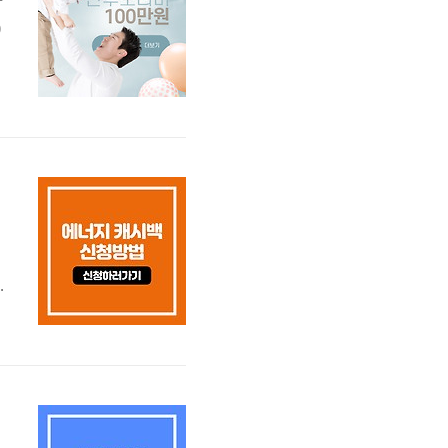
하
0
가
문
니
,