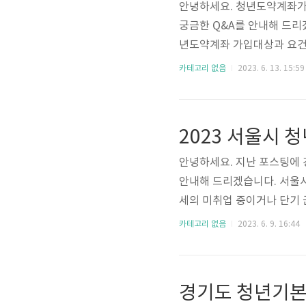
안녕하세요. 청년도약계좌가 
궁금한 Q&A를 안내해 드리겠
년도약계좌 가입대상과 요건
이 가능합니다. 청년나이는 계
카테고리 없음
2023. 6. 13. 15:59
령 계산 시 미 산입합니다. 
상자인 경우에는 가입이 제한됩
하는 경우) ③ 저소득 청년
2023 서울시 청
한 고용지원 상품의 가입자는
안녕하세요. 지난 포스팅에
안내해 드리겠습니다. 서울시
세의 미취업 중이거나 단기
음상담, 취업역량강화 교육
카테고리 없음
2023. 6. 9. 16:44
사업입니다. 이번 서울시 청
즉슨 최대 300만원을 지
수당 신청 홈페이지를 통해
경기도 청년기본
중인 고교, 대학(원) 졸업자 